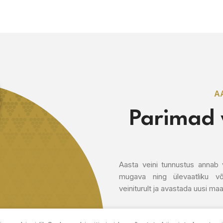
A
Parimad v
Aasta veini tunnustus annab 
mugava ning ülevaatliku võ
veiniturult ja avastada uusi maa