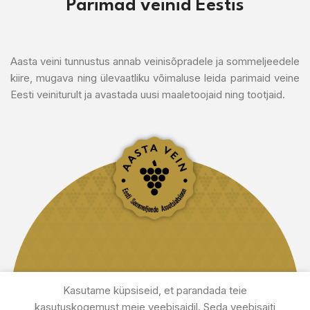
Parimad veinid Eestis
Aasta veini tunnustus annab veinisõpradele ja sommeljeedele
kiire, mugava ning ülevaatliku võimaluse leida parimaid veine
Eesti veiniturult ja avastada uusi maaletoojaid ning tootjaid.
Kasutame küpsiseid, et parandada teie
kasutuskogemust meie veebisaidil. Seda veebisaiti
© Eesti Sommeljeede Assotsiatsioon - 2026. All rights